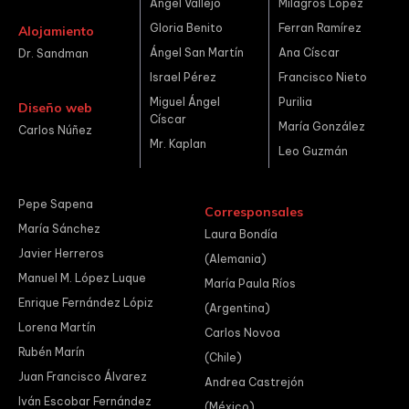
Ángel Vallejo
Milagros López
Gloria Benito
Ferran Ramírez
Alojamiento
Ángel San Martín
Ana Císcar
Dr. Sandman
Israel Pérez
Francisco Nieto
Miguel Ángel
Purilia
Diseño web
Císcar
María González
Carlos Núñez
Mr. Kaplan
Leo Guzmán
Pepe Sapena
Corresponsales
María Sánchez
Laura Bondía
Javier Herreros
(Alemania)
Manuel M. López Luque
María Paula Ríos
Enrique Fernández Lópiz
(Argentina)
Lorena Martín
Carlos Novoa
Rubén Marín
(Chile)
Juan Francisco Álvarez
Andrea Castrejón
Iván Escobar Fernández
(México)