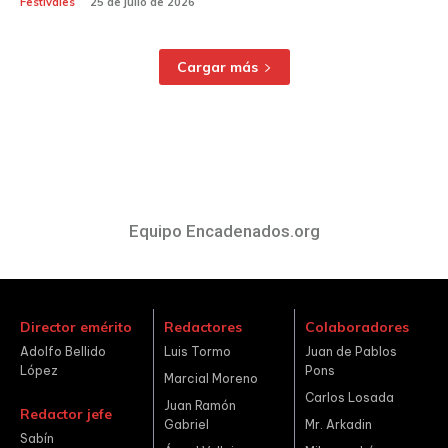
Festivales
25 de julio de 2026
Cargar más
Equipo Encadenados.org
Director emérito
Redactores
Colaboradores
Adolfo Bellido
Luis Tormo
Juan de Pablos
López
Pons
Marcial Moreno
Carlos Losada
Juan Ramón
Redactor jefe
Gabriel
Mr. Arkadin
Sabín