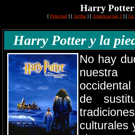
Harry Potter 
[
Principal
]
[
Arriba
]
[
American pie 2
]
[
La 
Harry Potter y la pied
No hay du
nuestr
occidental
de sustit
tradicio
culturales 